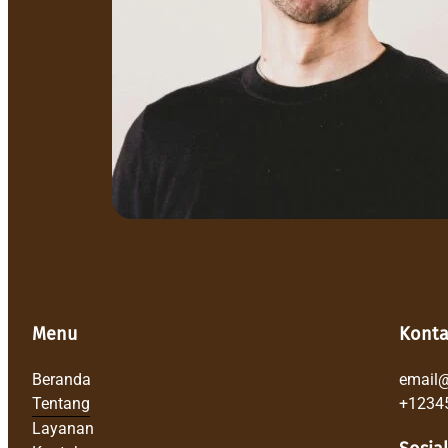
Menu
Konta
Beranda
email
Tentang
+1234
Layanan