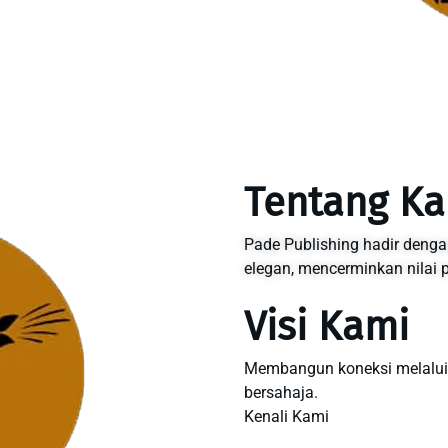
Tentang K
Pade Publishing hadir dengan
elegan, mencerminkan nilai 
Visi Kami
Membangun koneksi melalui
bersahaja.
Kenali Kami